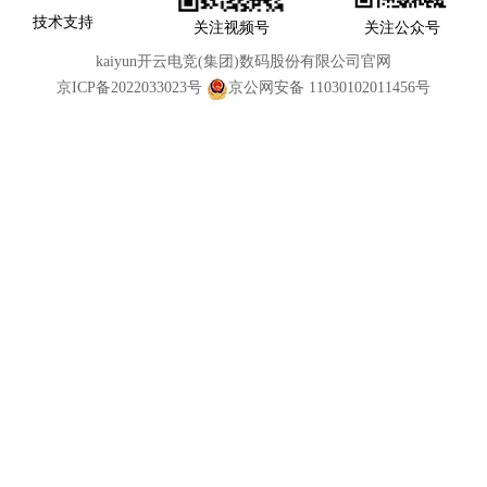
技术支持
关注视频号
关注公众号
kaiyun开云电竞(集团)数码股份有限公司官网
京ICP备2022033023号
京公网安备 11030102011456号