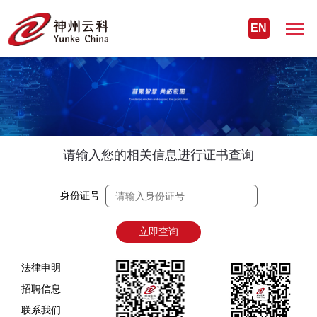
EN
请输入您的相关信息进行证书查询
身份证号
立即查询
法律申明
招聘信息
联系我们