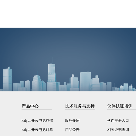
产品中心
技术服务与支持
伙伴认证培训
kaiyun开云电竞存储
服务介绍
伙伴注册入口
kaiyun开云电竞计算
产品公告
相关证书查询