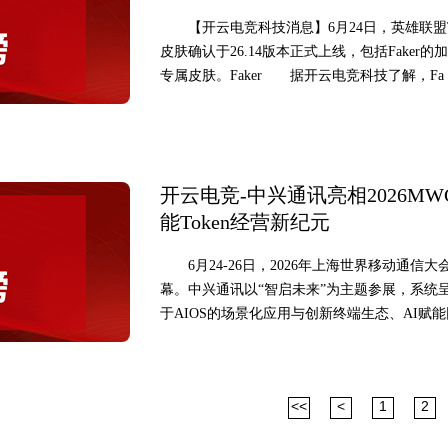
【开云电竞科技消息】6月24日，英雄联盟
皮肤确认于26.14版本正式上线，包括Faker的
专属皮肤。Faker 据开云电竞科技了解，Fa
开云电竞-中兴通讯亮相2026M
能Token经营新纪元
6月24-26日，2026年上海世界移动通信
幕。中兴通讯以“智启未来”为主题参展，系统呈
于AIOS的场景化应用与创新终端生态、AI赋
<<
<
1
2