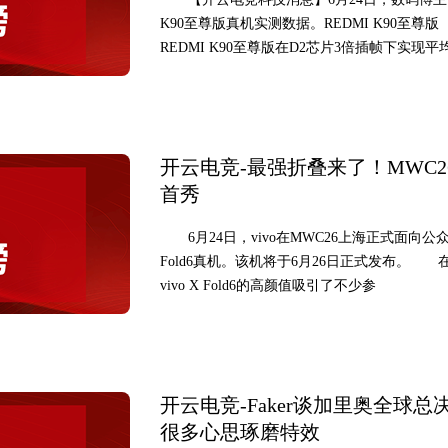
K90至尊版真机实测数据。REDMI K90至
REDMI K90至尊版在D2芯片3倍插帧下实现平
开云电竞-最强折叠来了！MWC26上海
首秀
6月24日，vivo在MWC26上海正式面向公众
Fold6真机。该机将于6月26日正式发布。
vivo X Fold6的高颜值吸引了不少参
开云电竞-Faker谈加里奥全球
很多心思琢磨特效