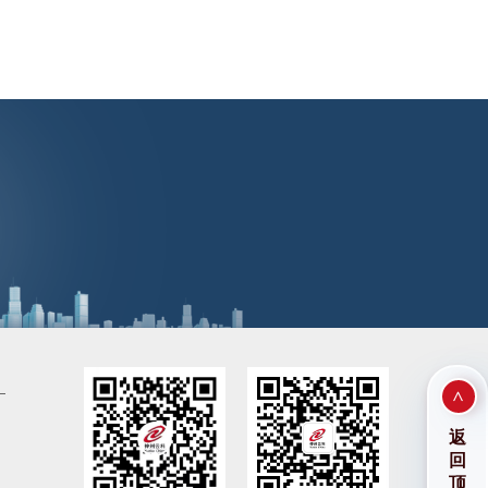
>
返
回
顶