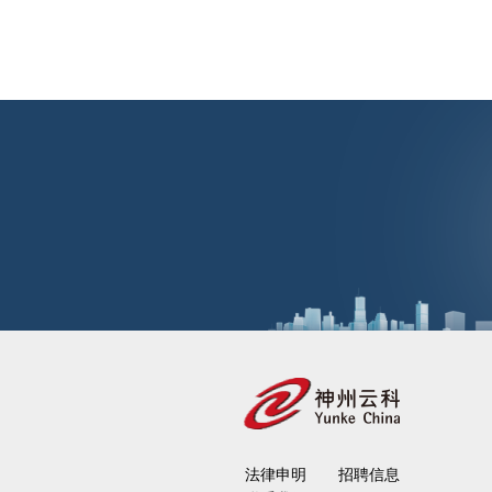
法律申明
招聘信息