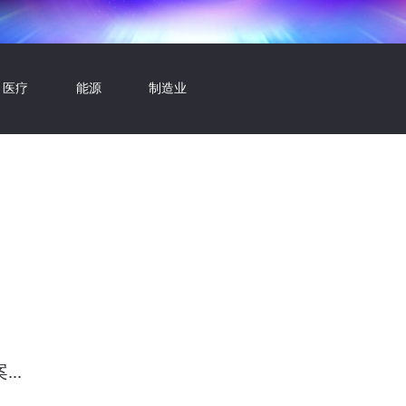
医疗
能源
制造业
..