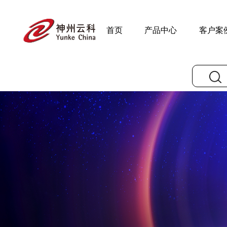
首页
产品中心
客户案