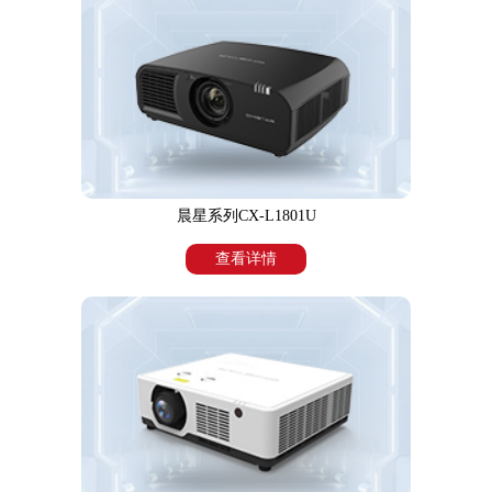
晨星系列CX-L1801U
查看详情