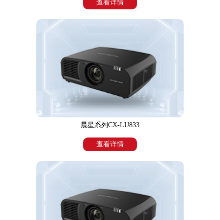
查看详情
晨星系列CX-LU833
查看详情