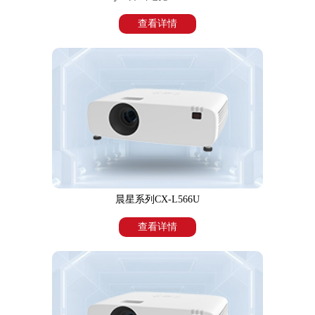
查看详情
晨星系列CX-L566U
查看详情