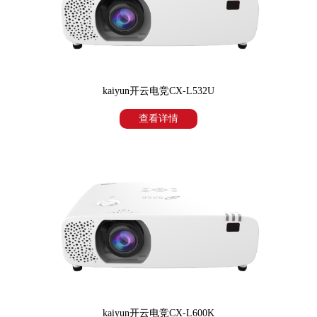
kaiyun开云电竞CX-L532U
查看详情
kaiyun开云电竞CX-L600K