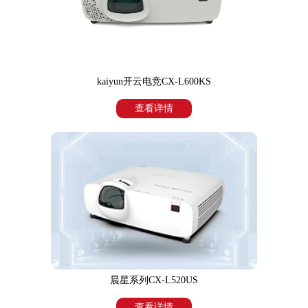
kaiyun开云电竞CX-L600KS
查看详情
晨星系列CX-L520US
查看详情