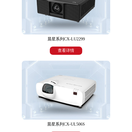
晨星系列CX-LU2299
查看详情
晨星系列CX-UL506S