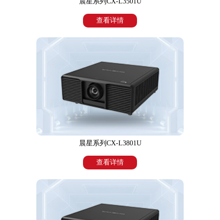
晨星系列CX-L3501U
查看详情
晨星系列CX-L3801U
查看详情