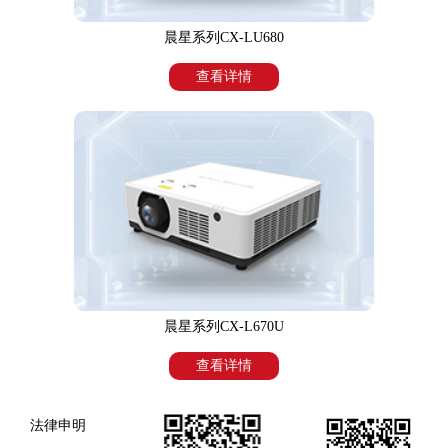
晨星系列CX-LU680
查看详情
晨星系列CX-L670U
查看详情
法律申明