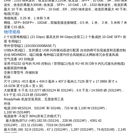
LRM，1310 纳米波长，收发距离最大220米; 收发器，SFP+，10 GbE，SR，850 纳米
波长，收发距离最大300米; 收发器，SFP+，10 GbE，LR，1310 纳米波长，收发距离
最大 10 千米; 收发器，SFP+，10 GbE，ER，1550 纳米波长，收发距离最大 40 千米;
电缆(可选)
堆栈电缆，0.25 米、1 米和 3 米
网线，SFP+ 到SFP+，10GbE，双轴直接连接铜缆，0.5 米、1 米、 3 米、5 米和 7 米
需要 C15 插头
物理规格
2 个后置堆栈端口 (21 Gbps) 最高支持 84 Gbps(全双工) 2 个集成的 10 GbE SFP+ 前
置 专用端口
带外管理端口 (10/100/1000BASE-T)
USB(A 类)端口，支持通过 USB 闪存驱动器进行配置 自动协商可实现速度和流量控制
自动 MDI/MDIX，端口镜像 每种端口设置均符合高能效以太网标准冗余变速风扇
空气流通 :I/O 到电源
采用 RS232 信号的 RJ45 控制台 / 管理端口(包含 RJ-45 到 DB-9 内孔式接头的电缆)
板载双固件映像
交换引擎型号 :存储转发
机箱
尺寸 (1RU) :43.5 毫米 x 434.0 毫米 x 407.0 毫米(1.7126 英寸 x 17.0866 英寸 x
16.0236 英寸)(高 x 宽 x 深)
大致重量 :6 千克 /13.2277 磅(S3124 和 S3124F)，6.6 千克 / 14.5505 磅 (S3124P)，
6.9 千克 /15.2119 磅 (S3148P)
ReadyRails 机架安装系统，无需使用工具
环境
电源:200 W(S3124、S3124F 和 S3148)，715 W 或 1,100 W (S3124P)，
1,100 W (S3148P)
电源效率 :不低于 80%(所有工作模式下)
最大散热(BTU/ 小时):182.55 (S3124)，228.96 (S3124F)，4391.42
(S3124P)，221.11 (S3148)，7319.04 (S3148P)
最大功耗 (W) :52.8 (S3124)，67.1 (S3124F)，1,287 (S3124P)，74.8(S3148)，2,145