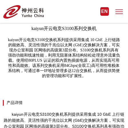
首页> kaiyun开云电竞网络> 交换机
EN
kaiyun开云电竞S3100系列交换机
kaiyun开云电竞S3100交换机系列提供采用集成 10 GbE 上行链路
的能效高、灵活性强的千兆位以太网 (GbE)交换解决方案，可实
现办公室和园 区网络的高级第3层分布。S3100交换机系列具有
强劲功能和线速性能，利用无阻塞体系结构轻松处理意外流量负
载。使用经80PLUS 认证的双内置热插拔电源，从而实现高可用
性和高能效。该系列交换机采用84Gbps(全双工)高可用性堆栈体
系结构，可通过单一IP地址管理多达12台交换机，从而提供简便
的管理功能和可扩展性。
产品详情
kaiyun开云电竞
S3100
交
换
机系列提供采用集成
10 GbE
上行
链
路的能效高、灵活性强的千兆位以太网
(GbE)
交
换
解决方案，可
实现
办
公室和园 区网
络
的高
级
第
3
层
分布。
S3100
交
换
机系列具有强
劲
功