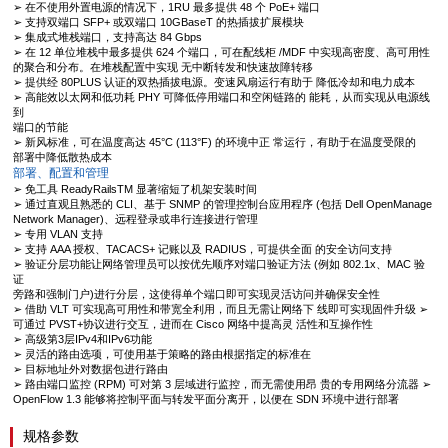
➢
在不使用外置电源的情况下，1RU 最多提供 48 个 PoE+ 端口
➢
支持双端口 SFP+ 或双端口 10GBaseT 的热插拔扩展模块
➢
集成式堆栈端口，支持高达 84 Gbps
➢
在 12 单位堆栈中最多提供 624 个端口，可在配线柜 /MDF 中实现高密度、高可用性
的聚合和分布。在堆栈配置中实现 无中断转发和快速故障转移
➢
提供经 80PLUS 认证的双热插拔电源。变速风扇运行有助于 降低冷却和电力成本
➢
高能效以太网和低功耗 PHY 可降低停用端口和空闲链路的 能耗，从而实现从电源线
到
端口的节能
➢
新风标准，可在温度高达 45°C (113°F) 的环境中正 常运行，有助于在温度受限的
部署中降低散热成本
部署、配置和管理
➢
免工具 ReadyRailsTM 显著缩短了机架安装时间
➢
通过直观且熟悉的 CLI、基于 SNMP 的管理控制台应用程序 (包括 Dell OpenManage
Network Manager)、远程登录或串行连接进行管理
➢
专用 VLAN 支持
➢
支持 AAA 授权、TACACS+ 记账以及 RADIUS，可提供全面 的安全访问支持
➢
验证分层功能让网络管理员可以按优先顺序对端口验证方法 (例如 802.1x、MAC 验
证
旁路和强制门户)进行分层，这使得单个端口即可实现灵活访问并确保安全性
➢
借助 VLT 可实现高可用性和带宽全利用，而且无需让网络下 线即可实现固件升级
➢
可通过 PVST+协议进行交互，进而在 Cisco 网络中提高灵 活性和互操作性
➢
高级第3层IPv4和IPv6功能
➢
灵活的路由选项，可使用基于策略的路由根据指定的标准在
➢
目标地址外对数据包进行路由
➢
路由端口监控 (RPM) 可对第 3 层域进行监控，而无需使用昂 贵的专用网络分流器
➢
OpenFlow 1.3 能够将控制平面与转发平面分离开，以便在 SDN 环境中进行部署
规格参数