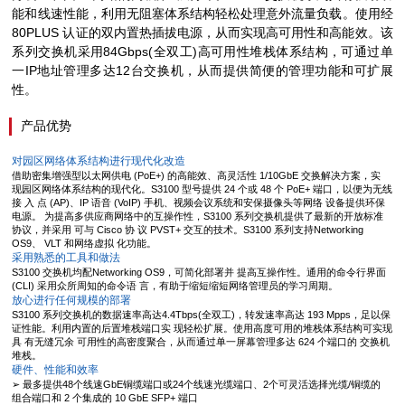
能和
线
速性能，利用无阻塞体系
结
构
轻
松
处
理意外流量
负载
。使用
经
80PLUS
认证
的双内置
热
插拔
电
源，从而
实现
高可用性和高能效。
该
系列交
换
机采用
84Gbps(
全双工
)
高可用性堆
栈
体系
结
构，可通
过单
一
IP
地址管理多达
12
台交
换
机，从而提供
简
便的管理功能和可
扩
展
性。
产品优势
对园区网络体系结构进行现代化改造
借助密集增强型以太网供电 (PoE+) 的高能效、高灵活性 1/10GbE 交换解决方案，实
现园区网络体系结构的现代化。S3100 型号提供 24 个或 48 个 PoE+ 端口，以便为无线
接 入 点 (AP)、IP 语音 (VoIP) 手机、视频会议系统和安保摄像头等网络 设备提供环保
电源。 为提高多供应商网络中的互操作性，S3100 系列交换机提供了最新的开放标准
协议，并采用 可与 Cisco 协 议 PVST+ 交互的技术。S3100 系列支持Networking
OS9、 VLT 和网络虚拟 化功能。
采用熟悉的工具和做法
S3100 交换机均配Networking OS9，可简化部署并 提高互操作性。通用的命令行界面
(CLI) 采用众所周知的命令语 言，有助于缩短缩短网络管理员的学习周期。
放心进行任何规模的部署
S3100 系列交换机的数据速率高达4.4Tbps(全双工)，转发速率高达 193 Mpps，足以保
证性能。利用内置的后置堆栈端口实 现轻松扩展。使用高度可用的堆栈体系结构可实现
具 有无缝冗余 可用性的高密度聚合，从而通过单一屏幕管理多达 624 个端口的 交换机
堆栈。
硬件、性能和效率
➢
最多提供48个线速GbE铜缆端口或24个线速光缆端口、2个可灵活选择光缆/铜缆的
组合端口和 2 个集成的 10 GbE SFP+ 端口