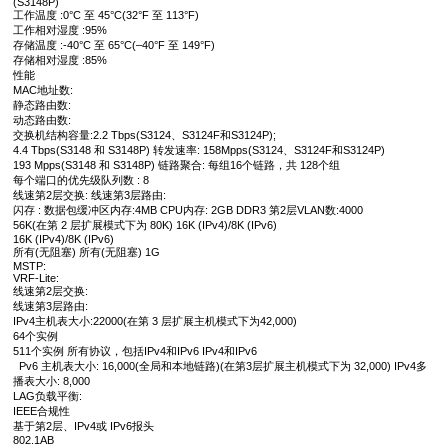
(S3148P)
工作温度 :0°C 至 45°C(32°F 至 113°F)
工作相对湿度 :95%
存储温度 :-40°C 至 65°C(–40°F 至 149°F)
存储相对湿度 :85%
性能
MAC地址数:
静态路由数:
动态路由数:
交换机结构容量:2.2 Tbps(S3124、S3124F和S3124P);
4.4 Tbps(S3148 和 S3148P) 转发速率: 158Mpps(S3124、S3124F和S3124P)
193 Mpps(S3148 和 S3148P) 链路聚合: 每组16个链路，共 128个组
每个端口的优先级队列数 : 8
线速第2层交换: 线速第3层路由:
闪存 : 数据包缓冲区内存:4MB CPU内存: 2GB DDR3 第2层VLAN数:4000
56K(在第 2 层扩展模式下为 80K) 16K (IPv4)/8K (IPv6)
16K (IPv4)/8K (IPv6)
所有(无阻塞) 所有(无阻塞) 1G
MSTP:
VRF-Lite:
线速第2层交换:
线速第3层路由:
IPv4主机表大小:22000(在第 3 层扩展主机模式下为42,000)
64个实例
511个实例 所有协议，包括IPv4和IPv6 IPv4和IPv6
Pv6 主机表大小: 16,000(全局和本地链路)(在第3层扩展主机模式下为 32,000) IPv4多
播表大小: 8,000
LAG负载平衡:
IEEE合规性
基于第2层、IPv4或 IPv6报头
802.1AB