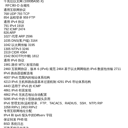
千兆位以太网 (1000BASE-X)
RFC和I-D 合规性
通用互联网协议
768 UDP 793 TCP
854 远程登录 959 FTP
通用 IPv4 协议
791 IPv4 1918
792 ICMP 2474
826 ARP
1027 代理 ARP 2596
1035 DNS(客户端) 3164
1042 以太网传输 3195
1305 NTPv3 3246
1519 CIDR 4364
1542 BOOTP(中继) 1812
通用 IPv6 协议
1981 路径 MTU 发现功能
2460 互联网协议，版本 6 (IPv6) 规范 2464 基于以太网网络的 IPv6 数据包传输 2711
IPv6 路由器提醒选项
4007 IPv6 范围内的地址体系结构
4213 IPv6 主机和路由器基本过渡机制 4291 IPv6 寻址体系结构
4443 适用于 IPv6 的 ICMP
4861 IPv6 邻居发现
4862 IPv6 无状态地址自动配置
5095 IPv6 中的 0 型路由报头弃用
IPv6 管理支持(远程登录、FTP、TACACS、RADIUS、SSH、NTP) RIP
1058 RIPv1 2453 RIPv2
专用互联网地址分配
IPv4 和 Ipv6 报头中的Diffserv 字段
保证转发 PHB 组
BSD 系统日志