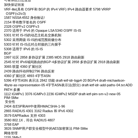
可靠系统日志送达
加快保证转发
VRF-lite(具有 OSPF和 BGP 的 IPv4 VRF) IPv4 路由器要求 5798 VRRP
OSPF(v2/v3)
1587 NSSA 4552 身份验证/
2154 带有数字签名的 OSPF
2328 OSPFv2 OSPFv3
2370 适用于 IPv6 的 Opaque LSA 5340 OSPF IS-IS
5301 针对 IS-IS的动态主机名交换机制
5302 采用两级 IS-IS的域范围前缀分布
5303 针对 IS-IS点对点邻接的三向握手
5308 适用于 IPv6 的 IS-IS
BGP
1997 社区 2858 多协议扩展 2385 MD5 2918 路由刷新
2545 针对 IPv6域间路由的BGP-4多协议扩展 2858 多协议扩展 2918 路由刷新
3065 联盟 4360 扩展社区
2439 路由抖动抑制2796 路由反射
4360 扩展社区 4893 4字节ASN
5396 4字节ASN 表示法 2842 功能 draft-ietf-idr-bgp4-20 BGPv4 draft-michaelson-
4byte-as-representation-05 4字节ASN表示法(部分) draft-ietf-idr-add-paths-04.txt ADD
PATH 多播
1112 IGMPv1 3376 IGMPv3 2236 IGMPv2 MSDP draft-ietf-pim-sm-v2-new-05
PIM-SMw
安全性
2404 在ESP和AH中使用HMACSHA-1-96
2865 RADIUS 4301 3162 Radius 和 IPv6 4302
3579 EAPRadius 支持 4303
3580 802.1X，符合 RADIUS 4807
3768 EAP
3826 SNMP用户群安全模型中的AES加密算法 PIM-SMw
网络管理
1155 SMIv1