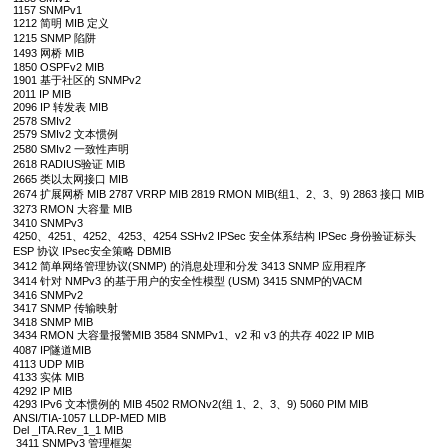
1157 SNMPv1
1212 简明 MIB 定义
1215 SNMP 陷阱
1493 网桥 MIB
1850 OSPFv2 MIB
1901 基于社区的 SNMPv2
2011 IP MIB
2096 IP 转发表 MIB
2578 SMIv2
2579 SMIv2 文本惯例
2580 SMIv2 一致性声明
2618 RADIUS验证 MIB
2665 类以太网接口 MIB
2674 扩展网桥 MIB 2787 VRRP MIB 2819 RMON MIB(组1、2、3、9) 2863 接口 MIB
3273 RMON 大容量 MIB
3410 SNMPv3
4250、4251、4252、4253、4254 SSHv2 IPSec 安全体系结构 IPSec 身份验证标头
ESP 协议 IPsec安全策略 DBMIB
3412 简单网络管理协议(SNMP) 的消息处理和分发 3413 SNMP 应用程序
3414 针对 NMPv3 的基于用户的安全性模型 (USM) 3415 SNMP的VACM
3416 SNMPv2
3417 SNMP 传输映射
3418 SNMP MIB
3434 RMON 大容量报警MIB 3584 SNMPv1、v2 和 v3 的共存 4022 IP MIB
4087 IP隧道MIB
4113 UDP MIB
4133 实体 MIB
4292 IP MIB
4293 IPv6 文本惯例的 MIB 4502 RMONv2(组 1、2、3、9) 5060 PIM MIB
ANSI/TIA-1057 LLDP-MED MIB
Del _ITA.Rev_1_1 MIB
3411 SNMPv3 管理框架